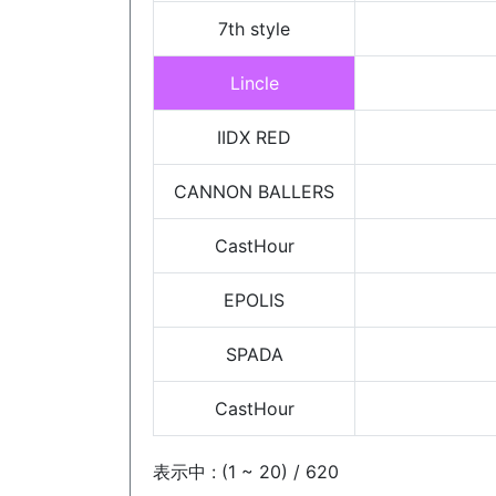
7th style
Lincle
IIDX RED
CANNON BALLERS
CastHour
EPOLIS
SPADA
CastHour
表示中 : (1 ~ 20) / 620