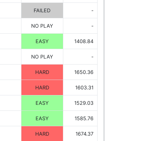
FAILED
-
NO PLAY
-
EASY
1408.84
NO PLAY
-
HARD
1650.36
HARD
1603.31
EASY
1529.03
EASY
1585.76
HARD
1674.37