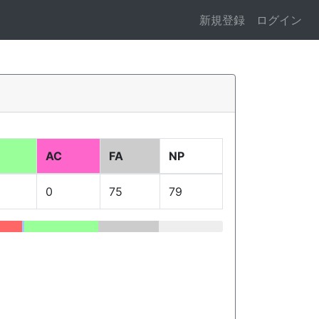
新規登録
ログイン
AC
FA
NP
0
75
79