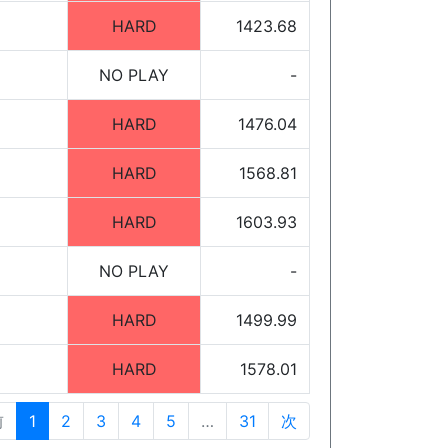
HARD
1423.68
NO PLAY
-
HARD
1476.04
HARD
1568.81
HARD
1603.93
NO PLAY
-
HARD
1499.99
HARD
1578.01
前
1
2
3
4
5
…
31
次