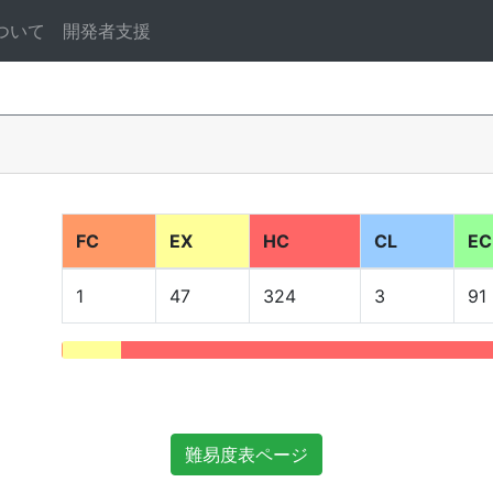
ついて
開発者支援
FC
EX
HC
CL
EC
1
47
324
3
91
難易度表ページ