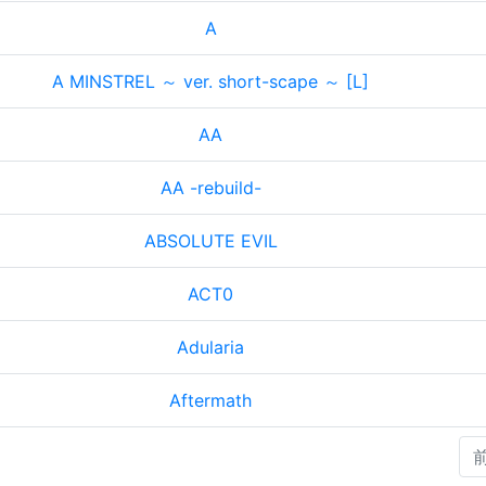
A
A MINSTREL ～ ver. short-scape ～ [L]
AA
AA -rebuild-
ABSOLUTE EVIL
ACT0
Adularia
Aftermath