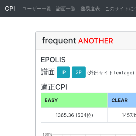
CPI
ユーザー一覧
譜面一覧
難易度表
このサイトに
frequent
ANOTHER
EPOLIS
譜面
1P
2P
(外部サイトTexTage)
適正CPI
EASY
CLEAR
1365.36 (504位)
1457.