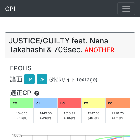
CPI
JUSTICE/GUILTY feat. Nana
Takahashi & 709sec.
ANOTHER
EPOLIS
譜面
(外部サイトTexTage)
1P
2P
適正CPI
EC
CL
HC
EX
FC
1343.18
1449.36
1515.92
1787.68
2226.76
(526位)
(526位)
(505位)
(485位)
(471位)