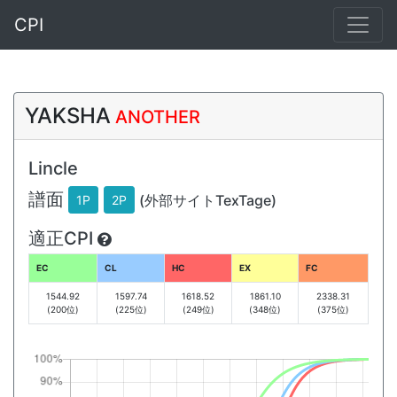
CPI
YAKSHA
ANOTHER
Lincle
譜面
(外部サイトTexTage)
1P
2P
適正CPI
EC
CL
HC
EX
FC
1544.92
1597.74
1618.52
1861.10
2338.31
(200位)
(225位)
(249位)
(348位)
(375位)