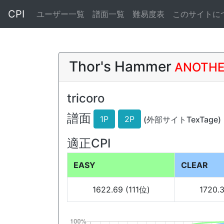
CPI
ユーザー一覧
譜面一覧
難易度表
このサイトに
Thor's Hammer
ANOTHE
tricoro
譜面
1P
2P
(外部サイトTexTage)
適正CPI
EASY
CLEAR
1622.69 (111位)
1720.