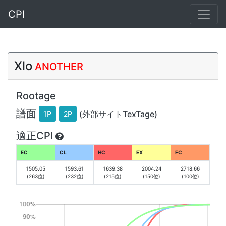
CPI
Xlo
ANOTHER
Rootage
譜面
(外部サイトTexTage)
1P
2P
適正CPI
EC
CL
HC
EX
FC
1505.05
1593.61
1639.38
2004.24
2718.66
(263位)
(232位)
(215位)
(150位)
(100位)