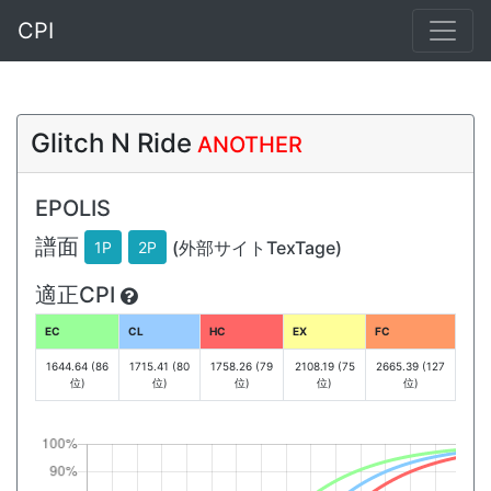
CPI
Glitch N Ride
ANOTHER
EPOLIS
譜面
(外部サイトTexTage)
1P
2P
適正CPI
EC
CL
HC
EX
FC
1644.64 (86
1715.41 (80
1758.26 (79
2108.19 (75
2665.39 (127
位)
位)
位)
位)
位)