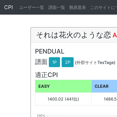
CPI
ユーザー一覧
譜面一覧
難易度表
このサイトに
それは花火のような恋
A
PENDUAL
譜面
1P
2P
(外部サイトTexTage)
適正CPI
EASY
CLEAR
1400.02 (441位)
1486.