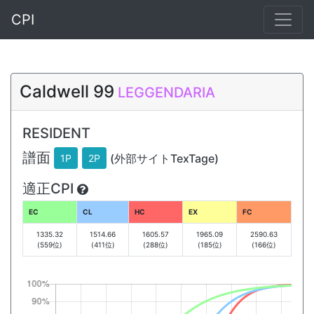
CPI
Caldwell 99
LEGGENDARIA
RESIDENT
譜面
(外部サイトTexTage)
1P
2P
適正CPI
EC
CL
HC
EX
FC
1335.32
1514.66
1605.57
1965.09
2590.63
(559位)
(411位)
(288位)
(185位)
(166位)