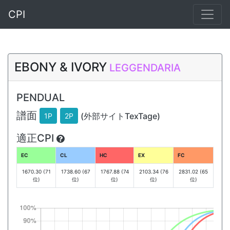
CPI
EBONY & IVORY
LEGGENDARIA
PENDUAL
譜面
(外部サイトTexTage)
1P
2P
適正CPI
EC
CL
HC
EX
FC
1670.30 (71
1738.60 (67
1767.88 (74
2103.34 (76
2831.02 (65
位)
位)
位)
位)
位)