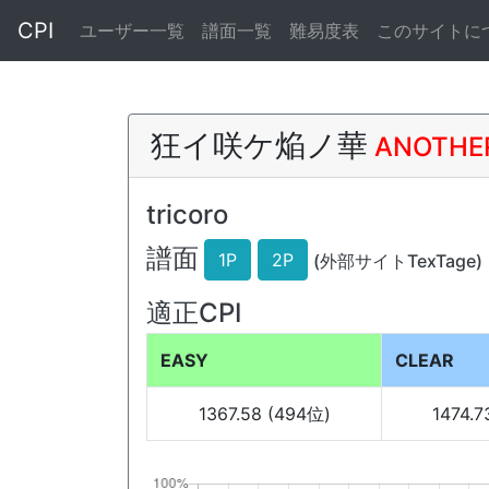
CPI
ユーザー一覧
譜面一覧
難易度表
このサイトに
狂イ咲ケ焔ノ華
ANOTHE
tricoro
譜面
1P
2P
(外部サイトTexTage)
適正CPI
EASY
CLEAR
1367.58 (494位)
1474.7