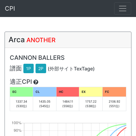
CPI
Arca
ANOTHER
CANNON BALLERS
譜面
(外部サイトTexTage)
1P
2P
適正CPI
EC
CL
HC
EX
FC
1337.34
1435.05
1484.11
1757.22
2106.92
(530位)
(545位)
(556位)
(538位)
(551位)