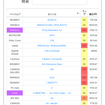
検索
ラン
バージョン
タイトル
プ
適正CPI
RESIDENT
#CMFLG
EX
1767.28
SINOBUZ
#MAGiCVLGiRL_TRVP_B3VTZ
EX
1809.95
PENDUAL
#The_Relentless [L]
HC
1790.72
BISTROVER
-65℃
EX
1975.26
Pinky Crush
1116
EX
1911.60
copula
199024club -Re:BounceKiller-
HC
1621.46
Sparkle
2 Be Continued
EX
未対応
Shower
CastHour
2 Beasts Unchained
EX
2010.31
RESIDENT
24h Endurance Race
EX
1935.87
CANNON
255
HC
1678.97
BALLERS
EMPRESS
3y3s
HC
1817.28
RESIDENT
[ ]DENTITY
HC
1674.37
7th style
A
EX
1720.23
Lincle
A MINSTREL ～ ver. short-scape ～ [L]
EX
1809.07
IIDX RED
AA
FC
1993.78
CANNON
AA -rebuild-
EX
1779.52