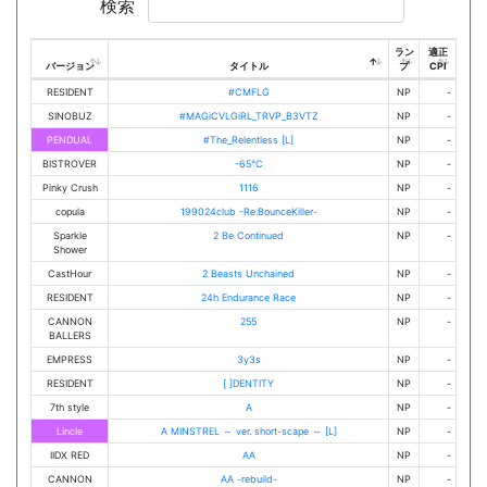
検索
ラン
適正
バージョン
タイトル
プ
CPI
RESIDENT
#CMFLG
NP
-
SINOBUZ
#MAGiCVLGiRL_TRVP_B3VTZ
NP
-
PENDUAL
#The_Relentless [L]
NP
-
BISTROVER
-65℃
NP
-
Pinky Crush
1116
NP
-
copula
199024club -Re:BounceKiller-
NP
-
Sparkle
2 Be Continued
NP
-
Shower
CastHour
2 Beasts Unchained
NP
-
RESIDENT
24h Endurance Race
NP
-
CANNON
255
NP
-
BALLERS
EMPRESS
3y3s
NP
-
RESIDENT
[ ]DENTITY
NP
-
7th style
A
NP
-
Lincle
A MINSTREL ～ ver. short-scape ～ [L]
NP
-
IIDX RED
AA
NP
-
CANNON
AA -rebuild-
NP
-