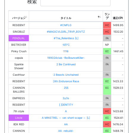
検索
ラン
バージョン
タイトル
プ
適正CPI
RESIDENT
#CMFLG
HC
1499.95
SINOBUZ
#MAGiCVLGiRL_TRVP_B3VTZ
HC
1532.20
PENDUAL
#The_Relentless [L]
FA
-
BISTROVER
-65℃
NP
-
Pinky Crush
1116
EC
1461.45
copula
199024club -Re:BounceKiller-
FA
-
Sparkle
2 Be Continued
FA
-
Shower
CastHour
2 Beasts Unchained
FA
-
RESIDENT
24h Endurance Race
EC
1423.33
CANNON
255
EC
1529.03
BALLERS
EMPRESS
3y3s
FA
-
RESIDENT
[ ]DENTITY
FA
-
7th style
A
HC
1423.68
Lincle
A MINSTREL ～ ver. short-scape ～ [L]
EC
1524.61
IIDX RED
AA
HC
1476.04
CANNON
AA -rebuild-
EC
1488.78