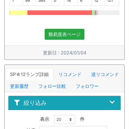
1
99
365
0
16
6
12
121
難易度表ページ
更新日 : 2024/01/04
SP☆12ランプ詳細
リコメンド
逆リコメンド
更新履歴
フォロー比較
フォロワー
絞り込み
表示
件