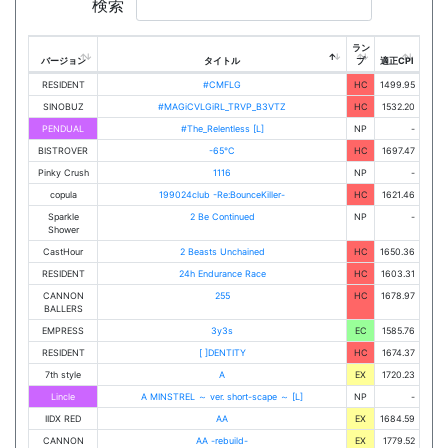
検索
ラン
バージョン
タイトル
プ
適正CPI
RESIDENT
#CMFLG
HC
1499.95
SINOBUZ
#MAGiCVLGiRL_TRVP_B3VTZ
HC
1532.20
PENDUAL
#The_Relentless [L]
NP
-
BISTROVER
-65℃
HC
1697.47
Pinky Crush
1116
NP
-
copula
199024club -Re:BounceKiller-
HC
1621.46
Sparkle
2 Be Continued
NP
-
Shower
CastHour
2 Beasts Unchained
HC
1650.36
RESIDENT
24h Endurance Race
HC
1603.31
CANNON
255
HC
1678.97
BALLERS
EMPRESS
3y3s
EC
1585.76
RESIDENT
[ ]DENTITY
HC
1674.37
7th style
A
EX
1720.23
Lincle
A MINSTREL ～ ver. short-scape ～ [L]
NP
-
IIDX RED
AA
EX
1684.59
CANNON
AA -rebuild-
EX
1779.52