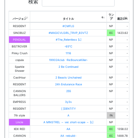
検索
ラン
バージョン
タイトル
プ
適正CPI
RESIDENT
#CMFLG
NP
-
SINOBUZ
#MAGiCVLGiRL_TRVP_B3VTZ
EC
1423.62
PENDUAL
#The_Relentless [L]
NP
-
BISTROVER
-65℃
NP
-
Pinky Crush
1116
NP
-
copula
199024club -Re:BounceKiller-
NP
-
Sparkle
2 Be Continued
NP
-
Shower
CastHour
2 Beasts Unchained
NP
-
RESIDENT
24h Endurance Race
NP
-
CANNON
255
NP
-
BALLERS
EMPRESS
3y3s
NP
-
RESIDENT
[ ]DENTITY
NP
-
7th style
A
FA
-
Lincle
A MINSTREL ～ ver. short-scape ～ [L]
NP
-
IIDX RED
AA
EC
1358.02
CANNON
AA -rebuild-
EC
1488.78