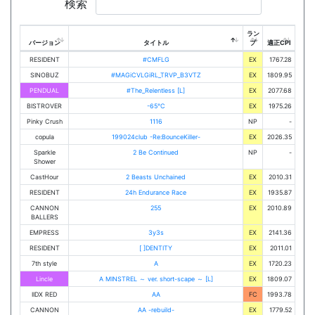
検索
ラン
バージョン
タイトル
プ
適正CPI
RESIDENT
#CMFLG
EX
1767.28
SINOBUZ
#MAGiCVLGiRL_TRVP_B3VTZ
EX
1809.95
PENDUAL
#The_Relentless [L]
EX
2077.68
BISTROVER
-65℃
EX
1975.26
Pinky Crush
1116
NP
-
copula
199024club -Re:BounceKiller-
EX
2026.35
Sparkle
2 Be Continued
NP
-
Shower
CastHour
2 Beasts Unchained
EX
2010.31
RESIDENT
24h Endurance Race
EX
1935.87
CANNON
255
EX
2010.89
BALLERS
EMPRESS
3y3s
EX
2141.36
RESIDENT
[ ]DENTITY
EX
2011.01
7th style
A
EX
1720.23
Lincle
A MINSTREL ～ ver. short-scape ～ [L]
EX
1809.07
IIDX RED
AA
FC
1993.78
CANNON
AA -rebuild-
EX
1779.52