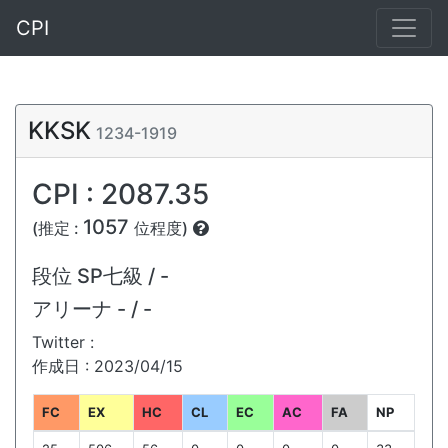
CPI
KKSK
1234-1919
CPI : 2087.35
1057
(推定 :
位程度)
段位
SP七級 / -
アリーナ
- / -
Twitter :
作成日 : 2023/04/15
FC
EX
HC
CL
EC
AC
FA
NP