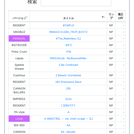
検索
ラン
適正
バージョン
タイトル
プ
CPI
RESIDENT
#CMFLG
NP
-
SINOBUZ
#MAGiCVLGiRL_TRVP_B3VTZ
NP
-
PENDUAL
#The_Relentless [L]
NP
-
BISTROVER
-65℃
NP
-
Pinky Crush
1116
NP
-
copula
199024club -Re:BounceKiller-
NP
-
Sparkle
2 Be Continued
NP
-
Shower
CastHour
2 Beasts Unchained
NP
-
RESIDENT
24h Endurance Race
NP
-
CANNON
255
NP
-
BALLERS
EMPRESS
3y3s
NP
-
RESIDENT
[ ]DENTITY
NP
-
7th style
A
NP
-
Lincle
A MINSTREL ～ ver. short-scape ～ [L]
NP
-
IIDX RED
AA
NP
-
CANNON
AA -rebuild-
NP
-