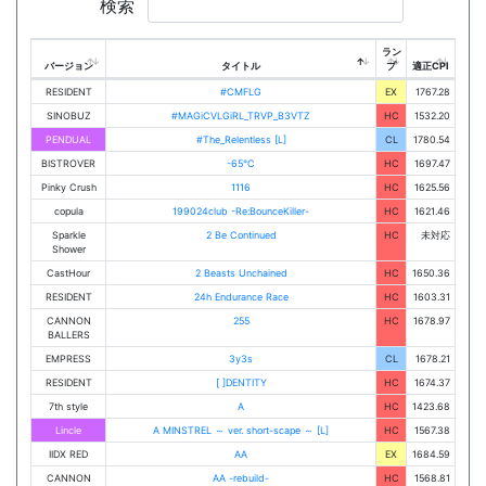
検索
ラン
バージョン
タイトル
プ
適正CPI
RESIDENT
#CMFLG
EX
1767.28
SINOBUZ
#MAGiCVLGiRL_TRVP_B3VTZ
HC
1532.20
PENDUAL
#The_Relentless [L]
CL
1780.54
BISTROVER
-65℃
HC
1697.47
Pinky Crush
1116
HC
1625.56
copula
199024club -Re:BounceKiller-
HC
1621.46
Sparkle
2 Be Continued
HC
未対応
Shower
CastHour
2 Beasts Unchained
HC
1650.36
RESIDENT
24h Endurance Race
HC
1603.31
CANNON
255
HC
1678.97
BALLERS
EMPRESS
3y3s
CL
1678.21
RESIDENT
[ ]DENTITY
HC
1674.37
7th style
A
HC
1423.68
Lincle
A MINSTREL ～ ver. short-scape ～ [L]
HC
1567.38
IIDX RED
AA
EX
1684.59
CANNON
AA -rebuild-
HC
1568.81