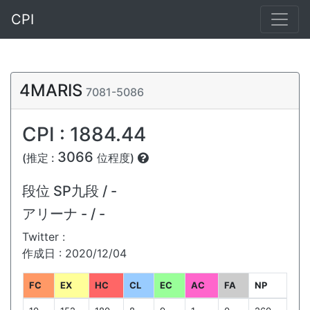
CPI
4MARIS
7081-5086
CPI : 1884.44
3066
(推定 :
位程度)
段位
SP九段 / -
アリーナ
- / -
Twitter :
作成日 : 2020/12/04
FC
EX
HC
CL
EC
AC
FA
NP