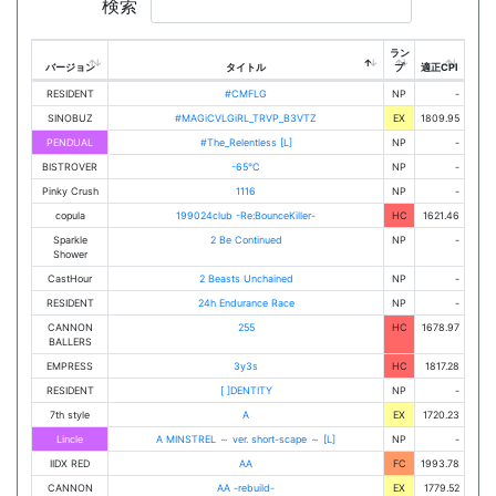
検索
ラン
バージョン
タイトル
プ
適正CPI
RESIDENT
#CMFLG
NP
-
SINOBUZ
#MAGiCVLGiRL_TRVP_B3VTZ
EX
1809.95
PENDUAL
#The_Relentless [L]
NP
-
BISTROVER
-65℃
NP
-
Pinky Crush
1116
NP
-
copula
199024club -Re:BounceKiller-
HC
1621.46
Sparkle
2 Be Continued
NP
-
Shower
CastHour
2 Beasts Unchained
NP
-
RESIDENT
24h Endurance Race
NP
-
CANNON
255
HC
1678.97
BALLERS
EMPRESS
3y3s
HC
1817.28
RESIDENT
[ ]DENTITY
NP
-
7th style
A
EX
1720.23
Lincle
A MINSTREL ～ ver. short-scape ～ [L]
NP
-
IIDX RED
AA
FC
1993.78
CANNON
AA -rebuild-
EX
1779.52