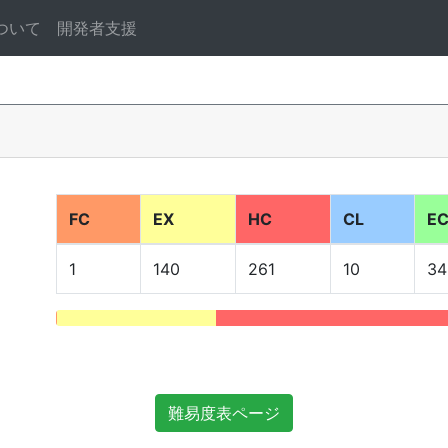
ついて
開発者支援
FC
EX
HC
CL
E
1
140
261
10
34
難易度表ページ