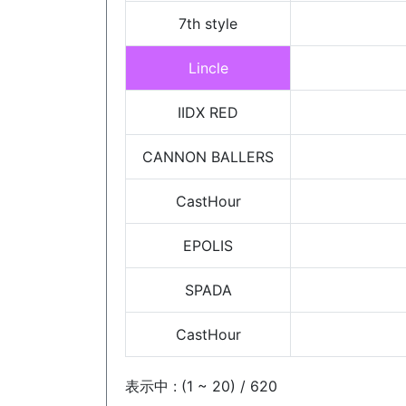
7th style
Lincle
IIDX RED
CANNON BALLERS
CastHour
EPOLIS
SPADA
CastHour
表示中 : (1 ~ 20) / 620