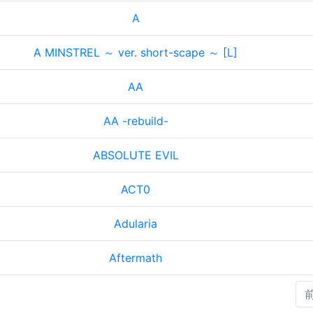
A
A MINSTREL ～ ver. short-scape ～ [L]
AA
AA -rebuild-
ABSOLUTE EVIL
ACT0
Adularia
Aftermath