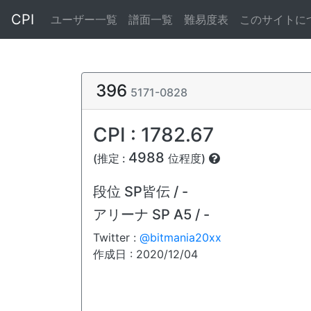
CPI
ユーザー一覧
譜面一覧
難易度表
このサイトに
396
5171-0828
CPI : 1782.67
4988
(推定 :
位程度)
段位
SP皆伝 / -
アリーナ
SP A5 / -
Twitter :
@bitmania20xx
作成日 : 2020/12/04