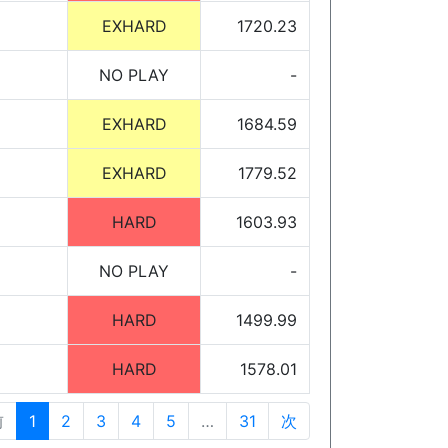
EXHARD
1720.23
NO PLAY
-
EXHARD
1684.59
EXHARD
1779.52
HARD
1603.93
NO PLAY
-
HARD
1499.99
HARD
1578.01
前
1
2
3
4
5
…
31
次