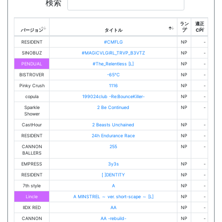
検索
ラン
適正
バージョン
タイトル
プ
CPI
RESIDENT
#CMFLG
NP
-
SINOBUZ
#MAGiCVLGiRL_TRVP_B3VTZ
NP
-
PENDUAL
#The_Relentless [L]
NP
-
BISTROVER
-65℃
NP
-
Pinky Crush
1116
NP
-
copula
199024club -Re:BounceKiller-
NP
-
Sparkle
2 Be Continued
NP
-
Shower
CastHour
2 Beasts Unchained
NP
-
RESIDENT
24h Endurance Race
NP
-
CANNON
255
NP
-
BALLERS
EMPRESS
3y3s
NP
-
RESIDENT
[ ]DENTITY
NP
-
7th style
A
NP
-
Lincle
A MINSTREL ～ ver. short-scape ～ [L]
NP
-
IIDX RED
AA
NP
-
CANNON
AA -rebuild-
NP
-