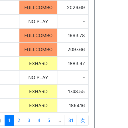
FULLCOMBO
2026.69
NO PLAY
-
FULLCOMBO
1993.78
FULLCOMBO
2097.66
EXHARD
1883.97
NO PLAY
-
EXHARD
1748.55
EXHARD
1864.16
前
1
2
3
4
5
…
31
次