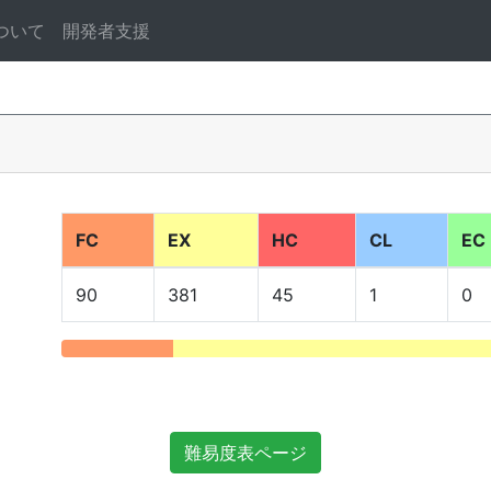
ついて
開発者支援
FC
EX
HC
CL
EC
90
381
45
1
0
難易度表ページ