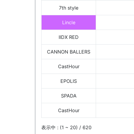
7th style
Lincle
IIDX RED
CANNON BALLERS
CastHour
EPOLIS
SPADA
CastHour
表示中 : (1 ~ 20) / 620