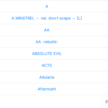
A
A MINSTREL ～ ver. short-scape ～ [L]
AA
AA -rebuild-
ABSOLUTE EVIL
ACT0
Adularia
Aftermath