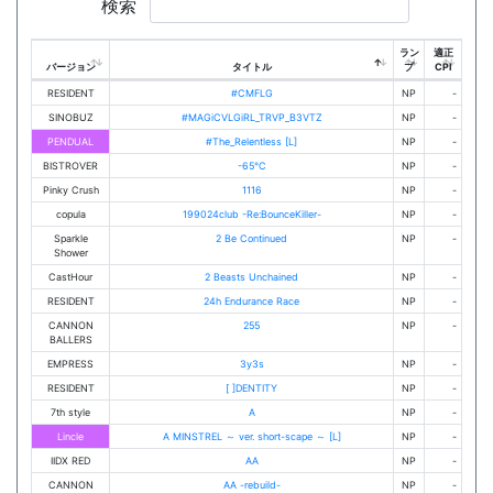
検索
ラン
適正
バージョン
タイトル
プ
CPI
RESIDENT
#CMFLG
NP
-
SINOBUZ
#MAGiCVLGiRL_TRVP_B3VTZ
NP
-
PENDUAL
#The_Relentless [L]
NP
-
BISTROVER
-65℃
NP
-
Pinky Crush
1116
NP
-
copula
199024club -Re:BounceKiller-
NP
-
Sparkle
2 Be Continued
NP
-
Shower
CastHour
2 Beasts Unchained
NP
-
RESIDENT
24h Endurance Race
NP
-
CANNON
255
NP
-
BALLERS
EMPRESS
3y3s
NP
-
RESIDENT
[ ]DENTITY
NP
-
7th style
A
NP
-
Lincle
A MINSTREL ～ ver. short-scape ～ [L]
NP
-
IIDX RED
AA
NP
-
CANNON
AA -rebuild-
NP
-