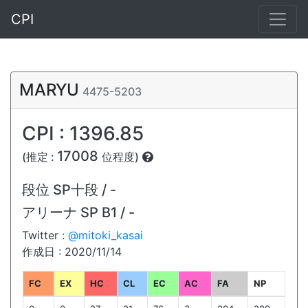
CPI
MARYU
4475-5203
CPI : 1396.85
17008
(推定 :
位程度)
段位
SP十段 / -
アリーナ
SP B1 / -
Twitter :
@mitoki_kasai
作成日 : 2020/11/14
FC
EX
HC
CL
EC
AC
FA
NP