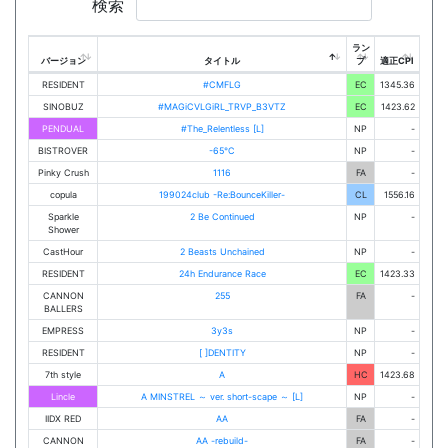
検索
ラン
バージョン
タイトル
プ
適正CPI
RESIDENT
#CMFLG
EC
1345.36
SINOBUZ
#MAGiCVLGiRL_TRVP_B3VTZ
EC
1423.62
PENDUAL
#The_Relentless [L]
NP
-
BISTROVER
-65℃
NP
-
Pinky Crush
1116
FA
-
copula
199024club -Re:BounceKiller-
CL
1556.16
Sparkle
2 Be Continued
NP
-
Shower
CastHour
2 Beasts Unchained
NP
-
RESIDENT
24h Endurance Race
EC
1423.33
CANNON
255
FA
-
BALLERS
EMPRESS
3y3s
NP
-
RESIDENT
[ ]DENTITY
NP
-
7th style
A
HC
1423.68
Lincle
A MINSTREL ～ ver. short-scape ～ [L]
NP
-
IIDX RED
AA
FA
-
CANNON
AA -rebuild-
FA
-