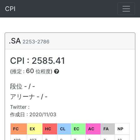
CPI
.SA
2253-2786
CPI : 2585.41
60
(推定 :
位程度)
段位
- / -
アリーナ
- / -
Twitter :
作成日 : 2020/11/03
FC
EX
HC
CL
EC
AC
FA
NP