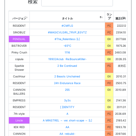
検索
ラン
バージョン
タイトル
プ
適正CPI
RESIDENT
#CMFLG
FC
2222.12
SINOBUZ
#MAGiCVLGiRL_TRVP_B3VTZ
FC
2354.10
PENDUAL
#The_Relentless [L]
EX
2077.68
BISTROVER
-65℃
EX
1975.26
Pinky Crush
1116
FC
2483.08
copula
199024club -Re:BounceKiller-
EX
2026.35
Sparkle
2 Be Continued
FC
未対応
Shower
CastHour
2 Beasts Unchained
EX
2010.31
RESIDENT
24h Endurance Race
FC
2500.75
CANNON
255
EX
2010.89
BALLERS
EMPRESS
3y3s
EX
2141.36
RESIDENT
[ ]DENTITY
EX
2011.01
7th style
A
FC
2026.69
Lincle
A MINSTREL ～ ver. short-scape ～ [L]
FC
2185.42
IIDX RED
AA
FC
1993.78
CANNON
AA -rebuild-
FC
2097.66