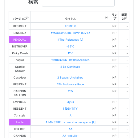
検索
ラン
適正
バージョン
タイトル
プ
CPI
RESIDENT
#CMFLG
NP
-
SINOBUZ
#MAGiCVLGiRL_TRVP_B3VTZ
NP
-
PENDUAL
#The_Relentless [L]
NP
-
BISTROVER
-65℃
NP
-
Pinky Crush
1116
NP
-
copula
199024club -Re:BounceKiller-
NP
-
Sparkle
2 Be Continued
NP
-
Shower
CastHour
2 Beasts Unchained
NP
-
RESIDENT
24h Endurance Race
NP
-
CANNON
255
NP
-
BALLERS
EMPRESS
3y3s
NP
-
RESIDENT
[ ]DENTITY
NP
-
7th style
A
NP
-
Lincle
A MINSTREL ～ ver. short-scape ～ [L]
NP
-
IIDX RED
AA
NP
-
CANNON
AA -rebuild-
NP
-