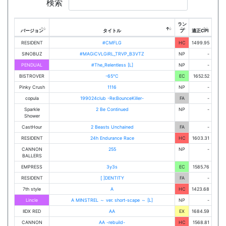
検索
ラン
バージョン
タイトル
プ
適正CPI
RESIDENT
#CMFLG
HC
1499.95
SINOBUZ
#MAGiCVLGiRL_TRVP_B3VTZ
NP
-
PENDUAL
#The_Relentless [L]
NP
-
BISTROVER
-65℃
EC
1652.52
Pinky Crush
1116
NP
-
copula
199024club -Re:BounceKiller-
FA
-
Sparkle
2 Be Continued
NP
-
Shower
CastHour
2 Beasts Unchained
FA
-
RESIDENT
24h Endurance Race
HC
1603.31
CANNON
255
NP
-
BALLERS
EMPRESS
3y3s
EC
1585.76
RESIDENT
[ ]DENTITY
FA
-
7th style
A
HC
1423.68
Lincle
A MINSTREL ～ ver. short-scape ～ [L]
NP
-
IIDX RED
AA
EX
1684.59
CANNON
AA -rebuild-
HC
1568.81