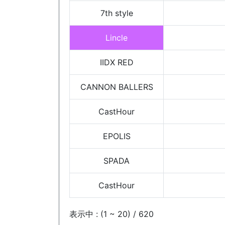
7th style
Lincle
IIDX RED
CANNON BALLERS
CastHour
EPOLIS
SPADA
CastHour
表示中 : (1 ~ 20) / 620