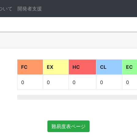
ついて
開発者支援
FC
EX
HC
CL
EC
0
0
0
0
0
難易度表ページ