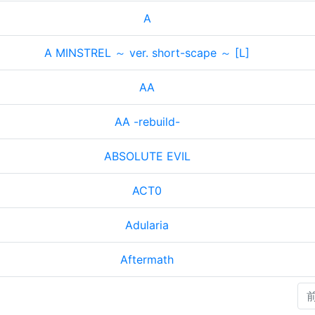
A
A MINSTREL ～ ver. short-scape ～ [L]
AA
AA -rebuild-
ABSOLUTE EVIL
ACT0
Adularia
Aftermath