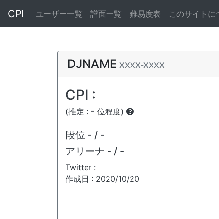
CPI
ユーザー一覧
譜面一覧
難易度表
このサイトに
DJNAME
XXXX-XXXX
CPI :
-
(推定 :
位程度)
段位
- / -
アリーナ
- / -
Twitter :
作成日 : 2020/10/20