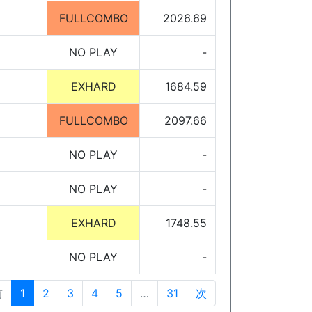
FULLCOMBO
2026.69
NO PLAY
-
EXHARD
1684.59
FULLCOMBO
2097.66
NO PLAY
-
NO PLAY
-
EXHARD
1748.55
NO PLAY
-
前
1
2
3
4
5
…
31
次