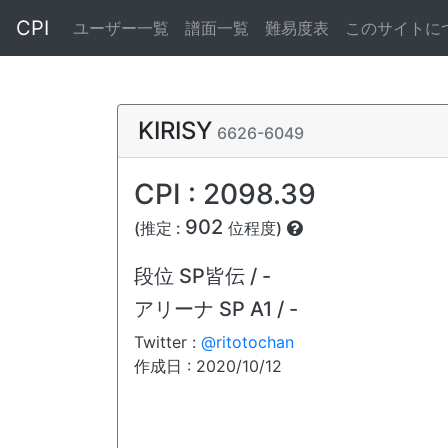
CPI
ユーザー一覧
譜面一覧
難易度表
このサイトに
KIRISY
6626-6049
CPI : 2098.39
902
(推定 :
位程度)
段位
SP皆伝 / -
アリーナ
SP A1 / -
Twitter :
@ritotochan
作成日 : 2020/10/12