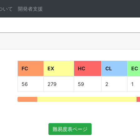
ついて
開発者支援
FC
EX
HC
CL
EC
56
279
59
2
1
難易度表ページ