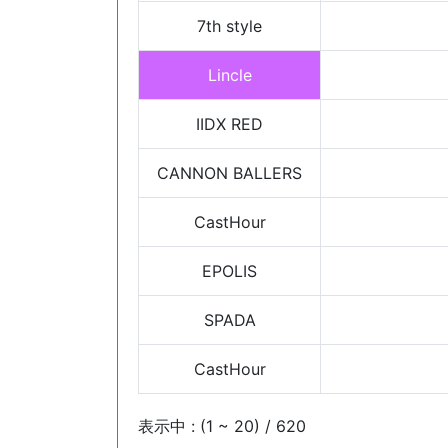
7th style
Lincle
IIDX RED
CANNON BALLERS
CastHour
EPOLIS
SPADA
CastHour
表示中 : (1 ~ 20) / 620