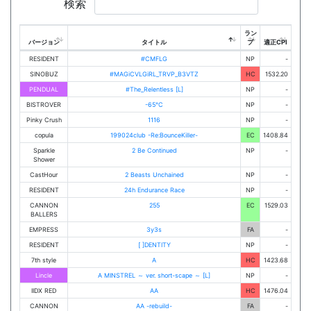
検索
ラン
バージョン
タイトル
プ
適正CPI
RESIDENT
#CMFLG
NP
-
SINOBUZ
#MAGiCVLGiRL_TRVP_B3VTZ
HC
1532.20
PENDUAL
#The_Relentless [L]
NP
-
BISTROVER
-65℃
NP
-
Pinky Crush
1116
NP
-
copula
199024club -Re:BounceKiller-
EC
1408.84
Sparkle
2 Be Continued
NP
-
Shower
CastHour
2 Beasts Unchained
NP
-
RESIDENT
24h Endurance Race
NP
-
CANNON
255
EC
1529.03
BALLERS
EMPRESS
3y3s
FA
-
RESIDENT
[ ]DENTITY
NP
-
7th style
A
HC
1423.68
Lincle
A MINSTREL ～ ver. short-scape ～ [L]
NP
-
IIDX RED
AA
HC
1476.04
CANNON
AA -rebuild-
FA
-