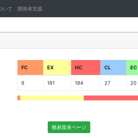
ついて
開発者支援
FC
EX
HC
CL
EC
9
181
194
27
20
難易度表ページ