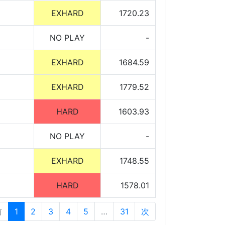
EXHARD
1720.23
NO PLAY
-
EXHARD
1684.59
EXHARD
1779.52
HARD
1603.93
NO PLAY
-
EXHARD
1748.55
HARD
1578.01
前
1
2
3
4
5
…
31
次