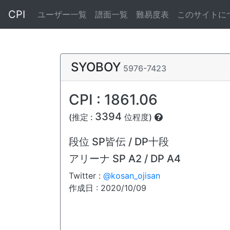
CPI
ユーザー一覧
譜面一覧
難易度表
このサイトに
SYOBOY
5976-7423
CPI : 1861.06
3394
(推定 :
位程度)
段位
SP皆伝 / DP十段
アリーナ
SP A2 / DP A4
Twitter :
@kosan_ojisan
作成日 : 2020/10/09