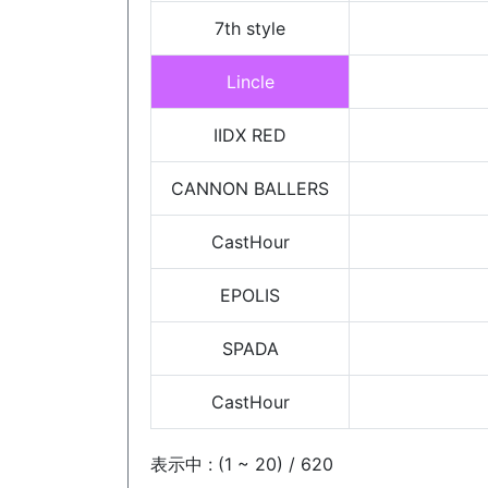
7th style
Lincle
IIDX RED
CANNON BALLERS
CastHour
EPOLIS
SPADA
CastHour
表示中 : (1 ~ 20) / 620