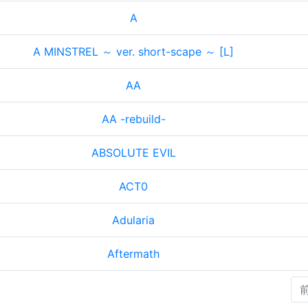
A
A MINSTREL ～ ver. short-scape ～ [L]
AA
AA -rebuild-
ABSOLUTE EVIL
ACT0
Adularia
Aftermath