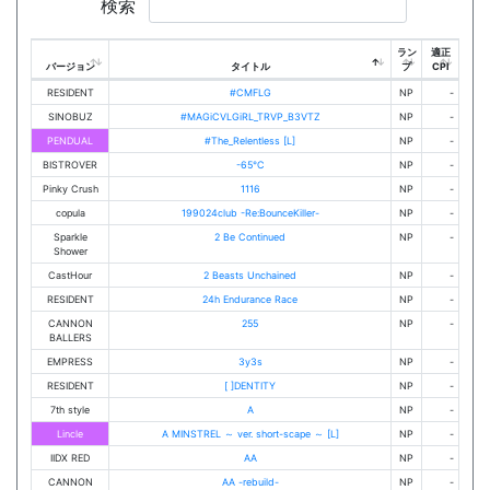
検索
ラン
適正
バージョン
タイトル
プ
CPI
RESIDENT
#CMFLG
NP
-
SINOBUZ
#MAGiCVLGiRL_TRVP_B3VTZ
NP
-
PENDUAL
#The_Relentless [L]
NP
-
BISTROVER
-65℃
NP
-
Pinky Crush
1116
NP
-
copula
199024club -Re:BounceKiller-
NP
-
Sparkle
2 Be Continued
NP
-
Shower
CastHour
2 Beasts Unchained
NP
-
RESIDENT
24h Endurance Race
NP
-
CANNON
255
NP
-
BALLERS
EMPRESS
3y3s
NP
-
RESIDENT
[ ]DENTITY
NP
-
7th style
A
NP
-
Lincle
A MINSTREL ～ ver. short-scape ～ [L]
NP
-
IIDX RED
AA
NP
-
CANNON
AA -rebuild-
NP
-