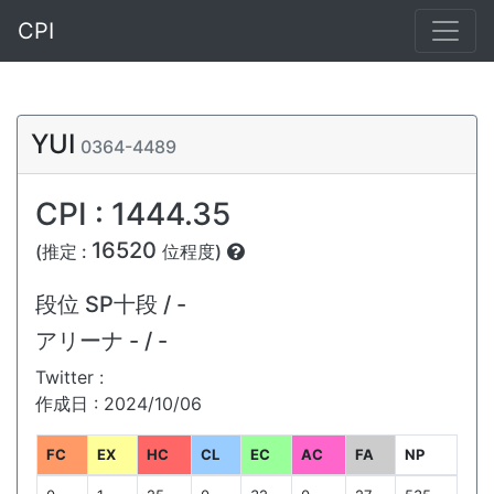
CPI
YUI
0364-4489
CPI : 1444.35
16520
(推定 :
位程度)
段位
SP十段 / -
アリーナ
- / -
Twitter :
作成日 : 2024/10/06
FC
EX
HC
CL
EC
AC
FA
NP