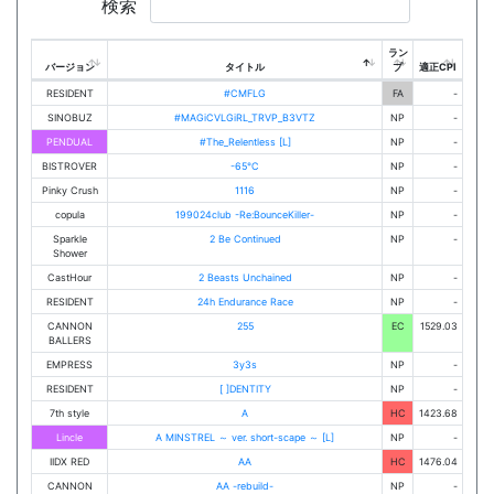
検索
ラン
バージョン
タイトル
プ
適正CPI
RESIDENT
#CMFLG
FA
-
SINOBUZ
#MAGiCVLGiRL_TRVP_B3VTZ
NP
-
PENDUAL
#The_Relentless [L]
NP
-
BISTROVER
-65℃
NP
-
Pinky Crush
1116
NP
-
copula
199024club -Re:BounceKiller-
NP
-
Sparkle
2 Be Continued
NP
-
Shower
CastHour
2 Beasts Unchained
NP
-
RESIDENT
24h Endurance Race
NP
-
CANNON
255
EC
1529.03
BALLERS
EMPRESS
3y3s
NP
-
RESIDENT
[ ]DENTITY
NP
-
7th style
A
HC
1423.68
Lincle
A MINSTREL ～ ver. short-scape ～ [L]
NP
-
IIDX RED
AA
HC
1476.04
CANNON
AA -rebuild-
NP
-