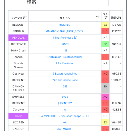
検索
ラン
バージョン
タイトル
プ
適正CPI
RESIDENT
#CMFLG
EX
1767.28
SINOBUZ
#MAGiCVLGiRL_TRVP_B3VTZ
HC
1532.20
PENDUAL
#The_Relentless [L]
NP
-
BISTROVER
-65℃
EC
1652.52
Pinky Crush
1116
NP
-
copula
199024club -Re:BounceKiller-
HC
1621.46
Sparkle
2 Be Continued
NP
-
Shower
CastHour
2 Beasts Unchained
HC
1650.36
RESIDENT
24h Endurance Race
HC
1603.31
CANNON
255
FA
-
BALLERS
EMPRESS
3y3s
AC
-
RESIDENT
[ ]DENTITY
HC
1674.37
7th style
A
HC
1423.68
Lincle
A MINSTREL ～ ver. short-scape ～ [L]
NP
-
IIDX RED
AA
EX
1684.59
CANNON
AA -rebuild-
HC
1568.81