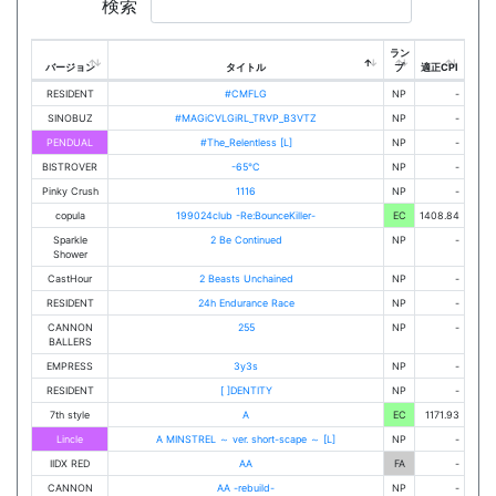
検索
ラン
バージョン
タイトル
プ
適正CPI
RESIDENT
#CMFLG
NP
-
SINOBUZ
#MAGiCVLGiRL_TRVP_B3VTZ
NP
-
PENDUAL
#The_Relentless [L]
NP
-
BISTROVER
-65℃
NP
-
Pinky Crush
1116
NP
-
copula
199024club -Re:BounceKiller-
EC
1408.84
Sparkle
2 Be Continued
NP
-
Shower
CastHour
2 Beasts Unchained
NP
-
RESIDENT
24h Endurance Race
NP
-
CANNON
255
NP
-
BALLERS
EMPRESS
3y3s
NP
-
RESIDENT
[ ]DENTITY
NP
-
7th style
A
EC
1171.93
Lincle
A MINSTREL ～ ver. short-scape ～ [L]
NP
-
IIDX RED
AA
FA
-
CANNON
AA -rebuild-
NP
-