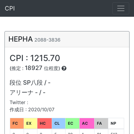
CPI
HEPHA
2088-3836
CPI : 1215.70
18927
(推定 :
位程度)
段位
SP八段 / -
アリーナ
- / -
Twitter :
作成日 : 2020/10/07
FC
EX
HC
CL
EC
AC
FA
NP