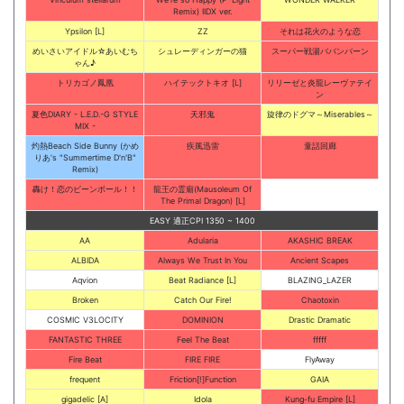
Remix) IIDX ver.
Ypsilon [L]
ZZ
それは花火のような恋
めいさいアイドル☆あいむち
シュレーディンガーの猫
スーパー戦湯ババンバーン
ゃん♪
トリカゴノ鳳凰
ハイテックトキオ [L]
リリーゼと炎龍レーヴァテイ
ン
夏色DIARY - L.E.D.-G STYLE
天邪鬼
旋律のドグマ～Miserables～
MIX -
灼熱Beach Side Bunny (かめ
疾風迅雷
童話回廊
りあ's "Summertime D'n'B"
Remix)
轟け！恋のビーンボール！！
龍王の霊廟(Mausoleum Of
The Primal Dragon) [L]
EASY 適正CPI 1350 ~ 1400
AA
Adularia
AKASHIC BREAK
ALBIDA
Always We Trust In You
Ancient Scapes
Aqvion
Beat Radiance [L]
BLAZING_LAZER
Broken
Catch Our Fire!
Chaotoxin
COSMIC V3LOCITY
DOMINION
Drastic Dramatic
FANTASTIC THREE
Feel The Beat
fffff
Fire Beat
FIRE FIRE
FlyAway
frequent
Friction[!]Function
GAIA
gigadelic [A]
Idola
Kung-fu Empire [L]