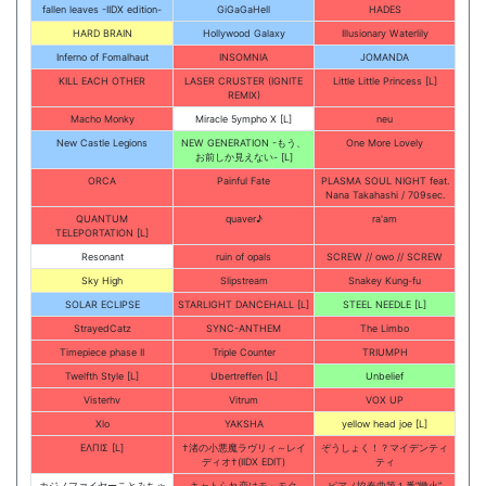
fallen leaves -IIDX edition-
GiGaGaHell
HADES
HARD BRAIN
Hollywood Galaxy
Illusionary Waterlily
Inferno of Fomalhaut
INSOMNIA
JOMANDA
KILL EACH OTHER
LASER CRUSTER (IGNITE
Little Little Princess [L]
REMIX)
Macho Monky
Miracle 5ympho X [L]
neu
New Castle Legions
NEW GENERATION -もう、
One More Lovely
お前しか見えない- [L]
ORCA
Painful Fate
PLASMA SOUL NIGHT feat.
Nana Takahashi / 709sec.
QUANTUM
quaver♪
ra'am
TELEPORTATION [L]
Resonant
ruin of opals
SCREW // owo // SCREW
Sky High
Slipstream
Snakey Kung-fu
SOLAR ECLIPSE
STARLIGHT DANCEHALL [L]
STEEL NEEDLE [L]
StrayedCatz
SYNC-ANTHEM
The Limbo
Timepiece phase II
Triple Counter
TRIUMPH
Twelfth Style [L]
Ubertreffen [L]
Unbelief
Visterhv
Vitrum
VOX UP
Xlo
YAKSHA
yellow head joe [L]
ΕΛΠΙΣ [L]
†渚の小悪魔ラヴリィ～レイ
ぞうしょく！？マイデンティ
ディオ†(IIDX EDIT)
ティ
カジノファイヤーことみちゃ
キャトられ恋はモ～モク
ピアノ協奏曲第１番”蠍火”