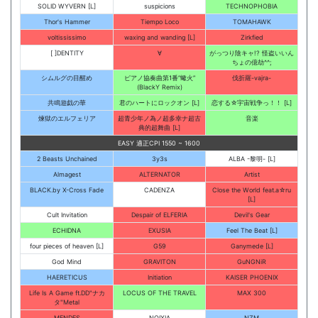
SOLID WYVERN [L]
suspicions
TECHNOPHOBIA
Thor's Hammer
Tiempo Loco
TOMAHAWK
voltississimo
waxing and wanding [L]
Zirkfied
[ ]DENTITY
∀
がっつり陰キャ!? 怪盗いいん
ちょの億劫^^;
シムルグの目醒め
ピアノ協奏曲第1番”蠍火”
伐折羅-vajra-
(BlackY Remix)
共鳴遊戯の華
君のハートにロックオン [L]
恋する☆宇宙戦争っ！！ [L]
煉獄のエルフェリア
超青少年ノ為ノ超多幸ナ超古
音楽
典的超舞曲 [L]
EASY 適正CPI 1550 ~ 1600
2 Beasts Unchained
3y3s
ALBA -黎明- [L]
Almagest
ALTERNATOR
Artist
BLACK.by X-Cross Fade
CADENZA
Close the World feat.a☆ru
[L]
Cult Invitation
Despair of ELFERIA
Devil's Gear
ECHIDNA
EXUSIA
Feel The Beat [L]
four pieces of heaven [L]
G59
Ganymede [L]
God Mind
GRAVITON
GuNGNiR
HAERETICUS
Initiation
KAISER PHOENIX
Life Is A Game ft.DD"ナカ
LOCUS OF THE TRAVEL
MAX 300
タ"Metal
MENDES
NOIXIA
NZM