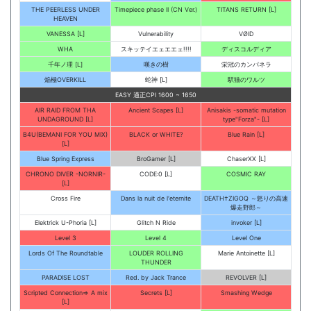
THE PEERLESS UNDER
Timepiece phase II (CN Ver.)
TITANS RETURN [L]
HEAVEN
VANESSA [L]
Vulnerability
VØID
WHA
スキッテイエェエエェ!!!!
ディスコルディア
千年ノ理 [L]
嘆きの樹
栄冠のカンパネラ
焔極OVERKILL
蛇神 [L]
駅猫のワルツ
EASY 適正CPI 1600 ~ 1650
AIR RAID FROM THA
Ancient Scapes [L]
Anisakis -somatic mutation
UNDAGROUND [L]
type"Forza"- [L]
B4U(BEMANI FOR YOU MIX)
BLACK or WHITE?
Blue Rain [L]
[L]
Blue Spring Express
BroGamer [L]
ChaserXX [L]
CHRONO DIVER -NORNIR-
CODE:0 [L]
COSMIC RAY
[L]
Cross Fire
Dans la nuit de l'eternite
DEATH†ZIGOQ ～怒りの高速
爆走野郎～
Elektrick U-Phoria [L]
Glitch N Ride
invoker [L]
Level 3
Level 4
Level One
Lords Of The Roundtable
LOUDER ROLLING
Marie Antoinette [L]
THUNDER
PARADISE LOST
Red. by Jack Trance
REVOLVER [L]
Scripted Connection⇒ A mix
Secrets [L]
Smashing Wedge
[L]