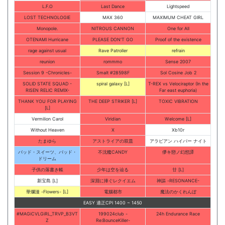
L.F.O
Last Dance
Lightspeed
LOST TECHNOLOGIE
MAX 360
MAXIMUM CHEAT GIRL
Monopole.
NITROUS CANNON
One for All
OTENAMI Hurricane
PLEASE DON'T GO
Proof of the existence
rage against usual
Rave Patroller
refrain
reunion
rommmo
Sense 2007
Session 9 -Chronicles-
Smalt #28598F
Sol Cosine Job 2
SOLID STATE SQUAD -
spiral galaxy [L]
T-REX vs Velociraptor (In the
RISEN RELIC REMIX-
Far east euphoria)
THANK YOU FOR PLAYING
THE DEEP STRIKER [L]
TOXIC VIBRATION
[L]
Vermilion Carol
Viridian
Welcome [L]
Without Heaven
X
Xb10r
たまゆら
アストライアの双皿
アラビアン ハイパー ナイト
バッド・スイーツ、バッド・
不沈艦CANDY
儚キ戀ノ幻想譚
ドリーム
子供の落書き帳
少年は空を辿る
廿 [L]
新宝島 [L]
深淵に捧ぐレクイエム
神謳 -RESONANCE-
華爛漫 -Flowers- [L]
電腦都市
魔法のかくれんぼ
EASY 適正CPI 1400 ~ 1450
#MAGiCVLGiRL_TRVP_B3VT
199024club -
24h Endurance Race
Z
Re:BounceKiller-