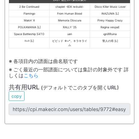
2 Be Continued
chaplet -IIDX re:build-
Disco Killer Music Lover
Flamingo
From Human Blood
INAZUMA [L]
Makin' It
Memoria Obscura
Pinky Happy Crazy
POLKAMANIA [L]
RALLY '25
Regina vespaE
Space Battleship S4TO
uen
ιgniЯRuina
≡+≡ [L]
ビビッド ☆+*。キラキライ
聖人の塔 [L]
ム
※ 各項目内の譜面は曲名順です
※ ごく最近の一部譜面については集計の対象外です 詳
しくは
こちら
共有用URL
(デフォルトでこのタブを開くURL)
copy