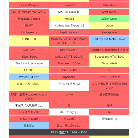
Lethal Weapon
Level 2
Liberation
LIVE DRIVING!! feat. 花たん
MAD ATTACK [L]
Matt Silver
Megalara Garuda
Meissa
Million Dollar
NNRT
Nothing but Theory [L]
oratio
Ou Legends
Papilio ulysses
Persephone
PUNISHER
Push on Beats!～音ゲの国の
Red. by Full Metal Jacket
eX-ストリーマー～
SAY BAY
Say YEEEAHH
Scripted Connection⇒ A mix
Silver Bullet
SOLID STATE SQUAD
SpaceLand☆TOYBOX
The Last Apocalypse
The Least 100sec
Thunderbolt
TIEFSEE
TROOPERS
V
Watch Out Pt.2
Xperanza
イザナミノナゲキ
カゴノトリ～弐式～
グッバイ宣言 [L]
ワルツ第17番 ト短調”大犬の
ワルツ”
即席！脳直★ミュージックシ
少年A
最小三倍完全数
ステム
未完成ノ蒸氣驅動乙女
桜
海神
狂イ咲ケ焔ノ華
神っぽいな [L]
禊
終焔のClaudia
聖人の塔
華蝶風雪 [L]
雪上断火
電人、暁に斃れる。
EASY 適正CPI 1300 ~ 1350