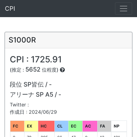
CPI
S1000R
CPI : 1725.91
5652
(推定 :
位程度)
段位
SP皆伝 / -
アリーナ
SP A5 / -
Twitter :
作成日 : 2024/06/29
FC
EX
HC
CL
EC
AC
FA
NP