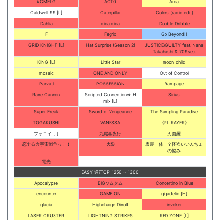
#CMFLG
ACT0
Arca
Caldwell 99 [L]
Caterpillar
Colors (radio edit)
Dahlia
dica dica
Double Dribble
F
Fegrix
Go Beyond!!
GRID KNIGHT [L]
Hat Surprise (Season 2)
JUSTICE/GUILTY feat. Nana
Takahashi & 709sec.
KING [L]
Little Star
moon_child
mosaic
ONE AND ONLY
Out of Control
Parvati
POSSESSION
Rampage
Rave Cannon
Scripted Connection⇒ H
Sirius
mix [L]
Super Freak
Sword of Vengeance
The Sampling Paradise
TOGAKUSHI
VANESSA
《PL|RAYER》
フォニイ [L]
九尾狐夜行
刃図羅
恋する☆宇宙戦争っ！！
火影
表裏一体！？怪盗いいんちょ
の悩み
電光
EASY 適正CPI 1250 ~ 1300
Apocalypse
BIGソムタム
Concertino in Blue
encounter
GAME ON
gigadelic [H]
glacia
Highcharge Divolt
invoker
LASER CRUSTER
LIGHTNING STRIKES
RED ZONE [L]