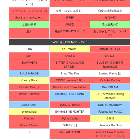
ん [L]
ミラージュ・レジデンス [L]
今宵、ロマンス横丁。
恋愛＝精度×認識力
抱きしめてモナムール
摩天楼
東京神話
水鏡の異界
津軽雪
烽火連天の刃
逆月
魅惑のYUMMYスイーツ
龍と少女とデコヒーレンス
[L]
EASY 適正CPI 1450 ~ 1500
1116
AA -rebuild-
ABSOLUTE EVIL
AO-1
Arkadia
B.O.D.Y.
BIGWAVERS
BITTER CHOCOLATE
BLUE DRAGON(雷龍
STRIKER
RemixIIDX)
BLUE MIRAGE
Bring The Fire
Burning Flame [L]
Candy Galy
CODE:1 [revision1.0.1]
Colorful Cookie
Cosmic Cat [L]
Dances with Snow Fairies
DAY DREAM
Devilz Staircase
DIAMOND CROSSING
Dr. Chemical & Killing
Machine
DropZ-Line-
DUAL STRIKER
DUE TOMORROW
entelecheia
EX-MASSIVE FIGHTER
Fascination MAXX
Flashes
Flying Castle
GENE
Grand Chariot
GUILTY [L]
Here We Go Now
I
IMPLANTATION
kors k's How to make
OTOGE CORE 「LONG」