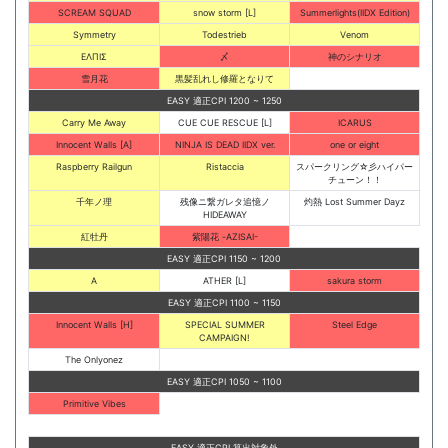
SCREAM SQUAD
snow storm [L]
Summerlights(IIDX Edition)
Symmetry
Todestrieb
Venom
ΕΛΠΙΣ
〆
神のシナリオ
雪月花
黒髪乱れし修羅となりて
EASY 適正CPI 1200 ~ 1250
Carry Me Away
CUE CUE RESCUE [L]
ICARUS
Innocent Walls [A]
NINJA IS DEAD IIDX ver.
one or eight
Raspberry Railgun
Ristaccia
スパークリング☆彡ハイパー
チューン！！
千年ノ理
残像ニ繋ガレタ追憶ノ
灼熱 Lost Summer Dayz
HIDEAWAY
紅牡丹
紫陽花 -AZISAI-
EASY 適正CPI 1150 ~ 1200
A
ATHER [L]
sakura storm
EASY 適正CPI 1100 ~ 1150
Innocent Walls [H]
SPECIAL SUMMER
Steel Edge
CAMPAIGN!
The Onlyonez
EASY 適正CPI 1050 ~ 1100
Primitive Vibes
EASY 適正CPI 算出対象外