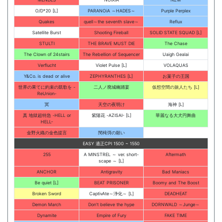
O/D*20 [L]
PARANOiA ～HADES～
Purple Perplex
Quakes
quell～the seventh slave～
Reflux
Satellite Burst
Shooting Fireball
SOLID STATE SQUAD [L]
STULTI
THE BRAVE MUST DIE
The Chase
The Clown of 24stairs
The Rebellion of Sequencer
Uaigh Gealai
Verflucht
Violet Pulse [L]
VOLAQUAS
Y&Co. is dead or alive
ZEPHYRANTHES [L]
お菓子の王国
世界の果てに約束の凱歌を -
二人ノ廃城幽踊宴
仮想空間の旅人たち [L]
ReUnion-
冥
天空の夜明け
海神 [L]
真 地獄超特急 -HELL or
紫陽花 -AZISAI- [L]
華麗なる大犬円舞曲
HELL-
金野火織の金色提言
閠槞彁の願い
EASY 適正CPI 1500 ~ 1550
255
A MINSTREL ～ ver. short-
Aftermath
scape ～ [L]
ANCHOR
Antigravity
Bad Maniacs
Be quiet [L]
BEAT PRISONER
Boomy and The Boost
Broken Sword
CaptivAte～浄化～ [L]
DEADHEAT
Demon March
Don't believe the hype
DORNWALD ～Junge～
Dynamite
Empire of Fury
FAKE TIME