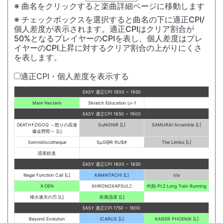
※ 曲名をクリックすると楽曲詳細ページに移動します
※ チェックボックスを選択すると曲名の下に適正CPI/
個人差度が表示されます。適正CPIはクリア割合が
50%となるプレイヤーのCPIを表し、個人差度はプレ
イヤーのCPI上昇に対するクリア割合の上がりにくさ
を表します。
適正CPI・個人差度を表示する
EASY 適正CPI 1900 ~ 1950
Mare Nectaris
Skratch Education Lv-1
EASY 適正CPI 1850 ~ 1900
DEATH†ZIGOQ ～怒りの高速
GuNGNiR [L]
SAMURAI-Scramble [L]
爆走野郎～ [L]
Somnidiscotheque
SμG@R RU$#
The Limbo [L]
惑星鉄道
EASY 適正CPI 1800 ~ 1850
Illegal Function Call [L]
KAMAITACHI [L]
n/a
X-DEN
XHRONOXAPSULΞ
灼熱 Pt.2 Long Train Running
烽火連天の刃 [L]
疾風迅雷 [L]
EASY 適正CPI 1750 ~ 1800
Beyond Evolution
ICARUS [L]
KAISER PHOENIX [L]