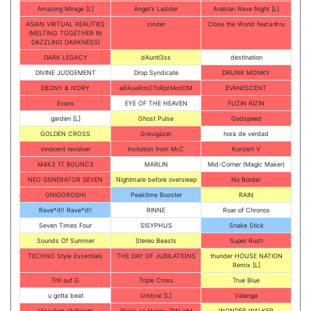
Amazing Mirage [L]
Angel's Ladder
Arabian Rave Night [L]
ASIAN VIRTUAL REALITIES
cinder
Close the World feat.a☆ru
(MELTING TOGETHER IN
DAZZLING DARKNESS)
DARK LEGACY
dAuntl3ss
destination
DIVINE JUDGEMENT
Drop Syndicate
DRUNK MONKY
EBONY & IVORY
eRAseRmOToRpHAntOM
EVANESCENT
Evans
EYE OF THE HEAVEN
FUZIN RIZIN
garden [L]
Ghost Pulse
Godspeed
GOLDEN CROSS
Gravigazer
hora de verdad
innocent revolver
Invitation from Mr.C
Konzert V
M4K3 1T B0UNC3
MARLIN
Mid-Corner (Magic Maker)
NEO GENERATOR SEVEN
Nightmare before oversleep
No Border
ONIGOROSHI
Peaktime Booster
RAIN
Rave*it!! Rave*it!!
RINNE
Roar of Chronos
Seven Times Four
SISYPHUS
Snake Stick
Sounds Of Summer
Stereo Beasts
Super Rush
TECHNO Style Essentials
THE DAY OF JUBILATIONS
thunder HOUSE NATION
Remix [L]
Trill auf G
Triple Cross
True Blue
u gotta beat
Umbral [L]
Valanga
Vinculum stellarum
We're so Happy (P*Light
WONDER WALKER