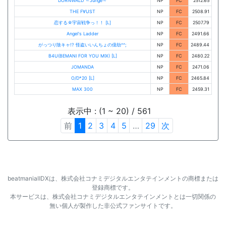
DORNWALD ～Junge～
NP
FC
2512.65
THE F∀UST
NP
FC
2508.91
恋する☆宇宙戦争っ！！ [L]
NP
FC
2507.79
Angel's Ladder
NP
FC
2491.66
がっつり陰キャ!? 怪盗いいんちょの億劫^^;
NP
FC
2489.44
B4U(BEMANI FOR YOU MIX) [L]
NP
FC
2480.22
JOMANDA
NP
FC
2471.06
O/D*20 [L]
NP
FC
2465.84
MAX 300
NP
FC
2459.31
表示中 : (1 ~ 20) / 561
前
1
2
3
4
5
…
29
次
beatmaniaⅡDXは、株式会社コナミデジタルエンタテインメントの商標または
登録商標です。
本サービスは、株式会社コナミデジタルエンタテインメントとは一切関係の
無い個人が製作した非公式ファンサイトです。