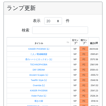
ランプ更新
表示
件
検索
元ラン
現ラン
タイトル
プ
プ
適正CPI
KAISER PHOENIX [L]
NP
FC
2609.66
二人ノ廃城幽踊宴
NP
FC
2595.81
君のハートにロックオン [L]
NP
FC
2570.56
TECHNOPHOBIA
NP
FC
2561.99
DAY DREAM
NP
FC
2559.43
Ancient Scapes [L]
NP
FC
2555.72
Twelfth Style [L]
NP
FC
2546.16
Override [L]
NP
FC
2541.52
KAISER PHOENIX
NP
FC
2541.23
Violet Pulse [L]
NP
FC
2528.24
嘆きの樹
NP
FC
2516.14