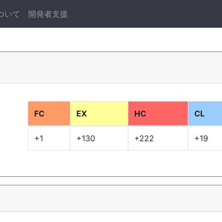
ついて
開発者支援
FC
EX
HC
CL
+1
+130
+222
+19