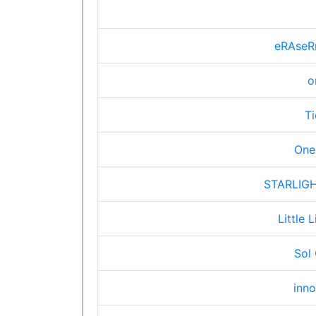
eRAse
o
T
One
STARLIG
Little L
Sol
inno