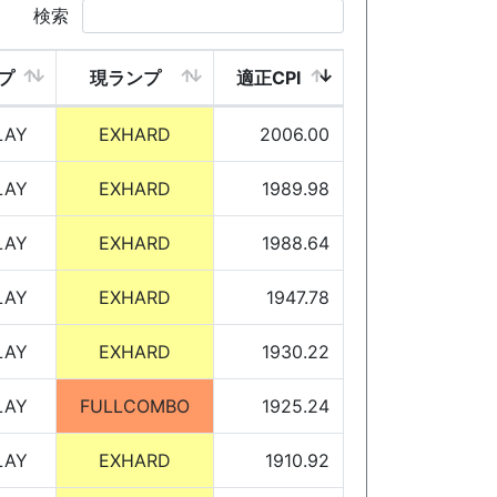
検索
プ
現ランプ
適正CPI
LAY
EXHARD
2006.00
LAY
EXHARD
1989.98
LAY
EXHARD
1988.64
LAY
EXHARD
1947.78
LAY
EXHARD
1930.22
LAY
FULLCOMBO
1925.24
LAY
EXHARD
1910.92