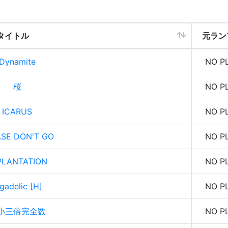
タイトル
元ラン
Dynamite
NO P
桜
NO P
ICARUS
NO P
SE DON'T GO
NO P
PLANTATION
NO P
gadelic [H]
NO P
小三倍完全数
NO P