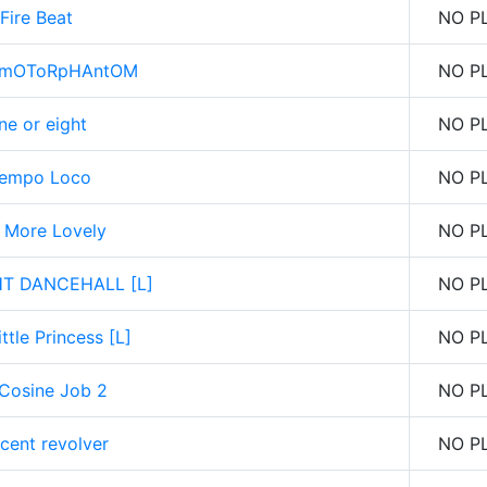
Fire Beat
NO P
RmOToRpHAntOM
NO P
ne or eight
NO P
iempo Loco
NO P
 More Lovely
NO P
HT DANCEHALL [L]
NO P
ittle Princess [L]
NO P
 Cosine Job 2
NO P
cent revolver
NO P