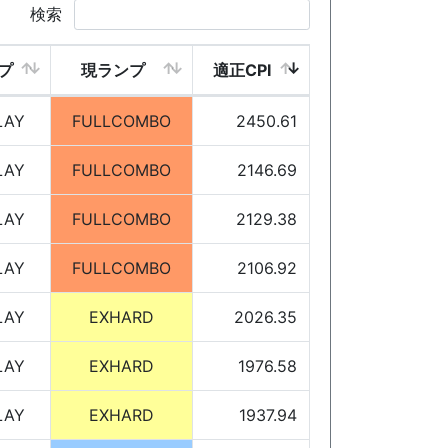
検索
プ
現ランプ
適正CPI
LAY
FULLCOMBO
2450.61
LAY
FULLCOMBO
2146.69
LAY
FULLCOMBO
2129.38
LAY
FULLCOMBO
2106.92
LAY
EXHARD
2026.35
LAY
EXHARD
1976.58
LAY
EXHARD
1937.94