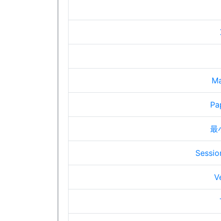
Ma
Pa
最
Sessio
V