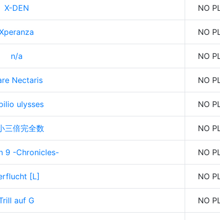
X-DEN
NO P
Xperanza
NO P
n/a
NO P
re Nectaris
NO P
pilio ulysses
NO P
小三倍完全数
NO P
n 9 -Chronicles-
NO P
erflucht [L]
NO P
Trill auf G
NO P