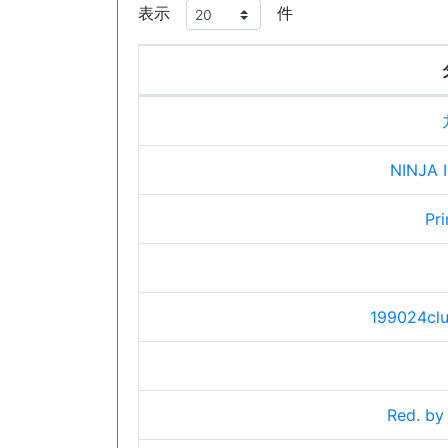
表示
件
NINJA I
Pri
199024clu
Red. by 