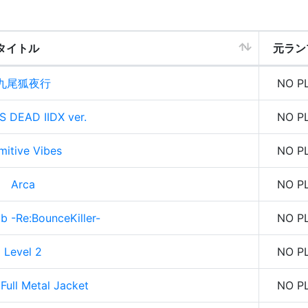
タイトル
元ラン
九尾狐夜行
NO P
S DEAD IIDX ver.
NO P
mitive Vibes
NO P
Arca
NO P
b -Re:BounceKiller-
NO P
Level 2
NO P
Full Metal Jacket
NO P