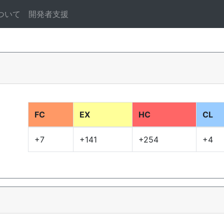
ついて
開発者支援
FC
EX
HC
CL
+7
+141
+254
+4