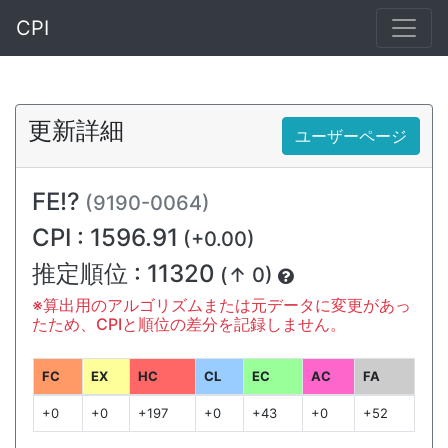
CPI
更新詳細
ユーザーページ
FE!?
(9190-0064)
CPI : 1596.91
(+0.00)
推定順位 : 11320
(↑ 0)
※算出用のアルゴリズムまたは元データに変更があっ
たため、CPIと順位の差分を記録しません。
FC
EX
HC
CL
EC
AC
FA
+0
+0
+197
+0
+43
+0
+52