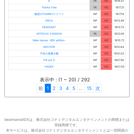
X
FA
HC
1619.47
Painful Fate
FA
HC
1617.21
魅惑のYUMMYスイーツ
NP
HC
1617.14
ORCA
NP
HC
1613.49
DEADHEAT
NP
HC
1612.73
NITROUS CANNON
FA
HC
1612.06
fallen leaves -IIDX edition-
NP
HC
1610.72
ANCHOR
NP
HC
1610.64
子供の落書き帳
NP
HC
1610.03
Trill auf G
NP
HC
1607.50
HADES
NP
HC
1607.35
表示中 : (1 ~ 20) / 292
前
1
2
3
4
5
…
15
次
beatmaniaⅡDXは、株式会社コナミデジタルエンタテインメントの商標または
登録商標です。
本サービスは、株式会社コナミデジタルエンタテインメントとは一切関係の