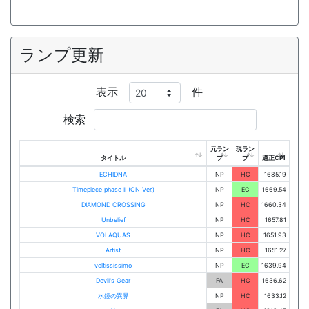
ランプ更新
表示
件
検索
元ラン
現ラン
タイトル
プ
プ
適正CPI
ECHIDNA
NP
HC
1685.19
Timepiece phase II (CN Ver.)
NP
EC
1669.54
DIAMOND CROSSING
NP
HC
1660.34
Unbelief
NP
HC
1657.81
VOLAQUAS
NP
HC
1651.93
Artist
NP
HC
1651.27
voltississimo
NP
EC
1639.94
Devil's Gear
FA
HC
1636.62
水鏡の異界
NP
HC
1633.12