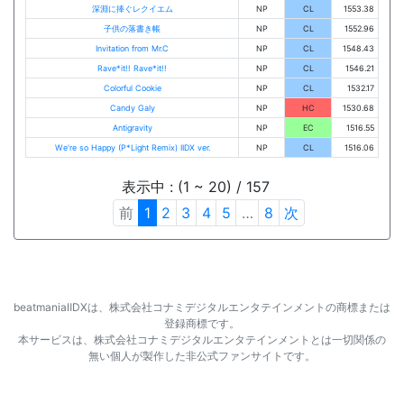
深淵に捧ぐレクイエム
NP
CL
1553.38
子供の落書き帳
NP
CL
1552.96
Invitation from Mr.C
NP
CL
1548.43
Rave*it!! Rave*it!!
NP
CL
1546.21
Colorful Cookie
NP
CL
1532.17
Candy Galy
NP
HC
1530.68
Antigravity
NP
EC
1516.55
We're so Happy (P*Light Remix) IIDX ver.
NP
CL
1516.06
表示中 : (1 ~ 20) / 157
前
1
2
3
4
5
…
8
次
beatmaniaⅡDXは、株式会社コナミデジタルエンタテインメントの商標または
登録商標です。
本サービスは、株式会社コナミデジタルエンタテインメントとは一切関係の
無い個人が製作した非公式ファンサイトです。