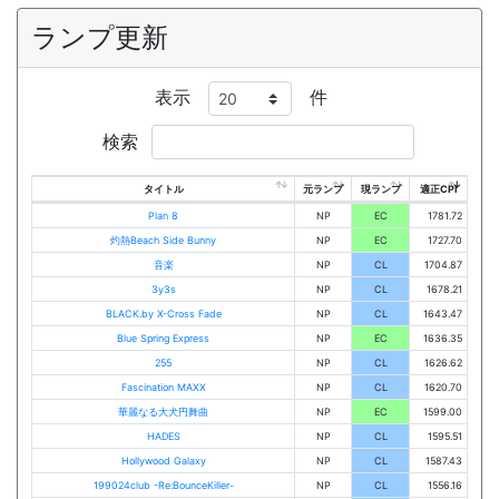
ランプ更新
表示
件
検索
タイトル
元ランプ
現ランプ
適正CPI
Plan 8
NP
EC
1781.72
灼熱Beach Side Bunny
NP
EC
1727.70
音楽
NP
CL
1704.87
3y3s
NP
CL
1678.21
BLACK.by X-Cross Fade
NP
CL
1643.47
Blue Spring Express
NP
EC
1636.35
255
NP
CL
1626.62
Fascination MAXX
NP
CL
1620.70
華麗なる大犬円舞曲
NP
EC
1599.00
HADES
NP
CL
1595.51
Hollywood Galaxy
NP
CL
1587.43
199024club -Re:BounceKiller-
NP
CL
1556.16