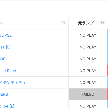
ル
元ランプ
CLIPSE
NO PLAY
lse [L]
NO PLAY
300
NO PLAY
nce Race
NO PLAY
イデンティティ
NO PLAY
VERS
FAILED
 joe [L]
NO PLAY