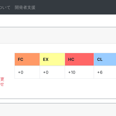
ついて
開発者支援
FC
EX
HC
CL
+0
+0
+10
+6
変更
ませ