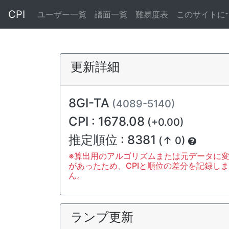
CPI
ユーザー一覧
譜面一覧
難易度表
このサイトに
更新詳細
8GI-TA
(4089-5140)
CPI : 1678.08
(+0.00)
推定順位 : 8381
(↑ 0)
※算出用のアルゴリズムまたは元データに
があったため、CPIと順位の差分を記録し
ん。
ランプ更新