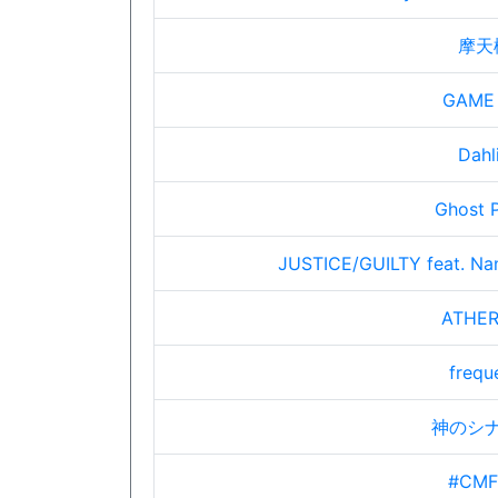
摩天
GAME
Dahl
Ghost P
JUSTICE/GUILTY feat. Nan
ATHER
frequ
神のシ
#CMF