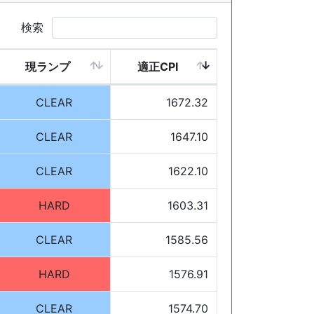
検索
現ランプ
適正CPI
CLEAR
1672.32
CLEAR
1647.10
CLEAR
1622.10
HARD
1603.31
CLEAR
1585.56
HARD
1576.91
CLEAR
1574.70