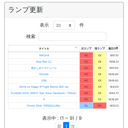
ランプ更新
表示
件
検索
タイトル
元ランプ
現ランプ
適正CPI
YAKSHA
HC
EX
1861.10
Blue Rain [L]
HC
EX
1858.22
抱きしめてモナムール
HC
EX
1851.63
EXUSIA
HC
EX
1848.90
G59
HC
EX
1848.80
We're so Happy (P*Light Remix) IIDX ver.
HC
EX
1845.15
PLASMA SOUL NIGHT feat. Nana Takahashi / 709sec.
HC
EX
1844.72
X
HC
EX
1836.60
Chrono Diver -PENDULUMs-
CL
HC
1800.12
表示中 : (1 ~ 9) / 9
前
1
次