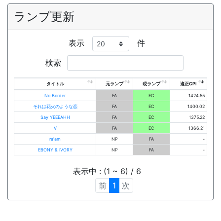
ランプ更新
表示
件
検索
タイトル
元ランプ
現ランプ
適正CPI
No Border
FA
EC
1424.55
それは花火のような恋
FA
EC
1400.02
Say YEEEAHH
FA
EC
1375.22
V
FA
EC
1366.21
ra'am
NP
FA
-
EBONY & IVORY
NP
FA
-
表示中 : (1 ~ 6) / 6
前
1
次