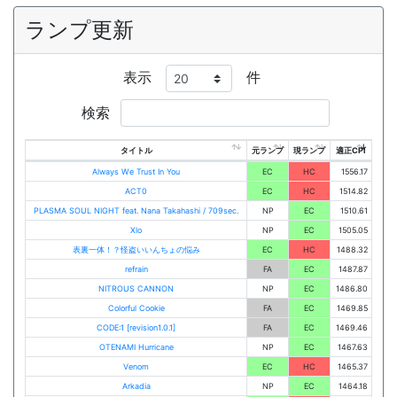
ランプ更新
表示
件
検索
タイトル
元ランプ
現ランプ
適正CPI
Always We Trust In You
EC
HC
1556.17
ACT0
EC
HC
1514.82
PLASMA SOUL NIGHT feat. Nana Takahashi / 709sec.
NP
EC
1510.61
Xlo
NP
EC
1505.05
表裏一体！？怪盗いいんちょの悩み
EC
HC
1488.32
refrain
FA
EC
1487.87
NITROUS CANNON
NP
EC
1486.80
Colorful Cookie
FA
EC
1469.85
CODE:1 [revision1.0.1]
FA
EC
1469.46
OTENAMI Hurricane
NP
EC
1467.63
Venom
EC
HC
1465.37
Arkadia
NP
EC
1464.18