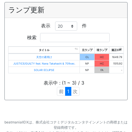
ランプ更新
表示
件
検索
タイトル
元ランプ
現ランプ
適正CPI
天空の夜明け
CL
HC
1649.79
JUSTICE/GUILTY feat. Nana Takahashi & 709sec.
NP
HC
1515.92
SOLAR ECLIPSE
NP
FA
-
表示中 : (1 ~ 3) / 3
前
1
次
beatmaniaⅡDXは、株式会社コナミデジタルエンタテインメントの商標または
登録商標です。