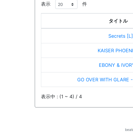
表示
件
タイトル
Secrets [L]
KAISER PHOENI
EBONY & IVORY
GO OVER WITH GLARE 
表示中 : (1 ~ 4) / 4
be