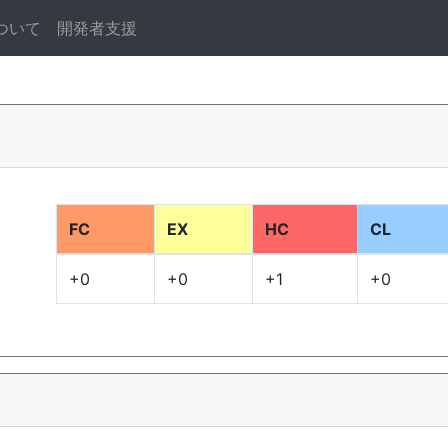
ついて
開発者支援
FC
EX
HC
CL
+0
+0
+1
+0