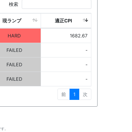
検索
現ランプ
適正CPI
HARD
1682.67
FAILED
-
FAILED
-
FAILED
-
前
1
次
です。