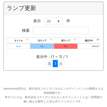
ランプ更新
表示
件
検索
タイトル
元ランプ
現ランプ
適正CPI
Arca
CL
HC
1484.11
表示中 : (1 ~ 1) / 1
前
1
次
beatmaniaⅡDXは、株式会社コナミデジタルエンタテインメントの商標または
登録商標です。
本サービスは、株式会社コナミデジタルエンタテインメントとは一切関係の
無い個人が製作した非公式ファンサイトです。